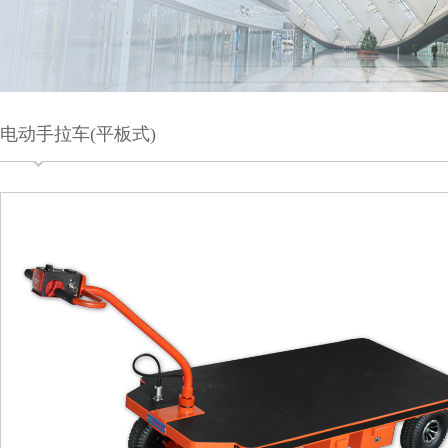
电动手拉车(平板式)