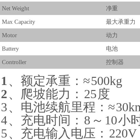
Net Weight
净重
Max Capacity
最大承重力
Motor
动力
Battery
电池
Controller
控制器
1
、额定承重：≈
500kg
2
、爬坡能力：
25
度
3
、电池续航里程：≈
30k
4
、充电时间：
8
～
10
小
5
、充电输入电压：
220V