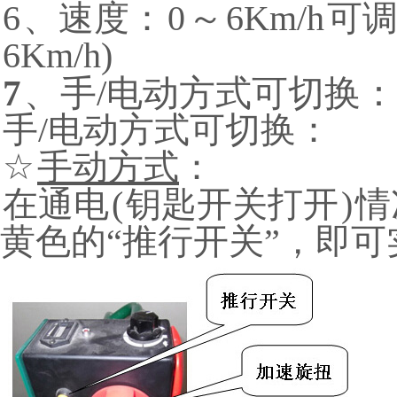
6
、速度：
0
～
6Km/h
可
6Km/h)
7
、手/电动方式可切换：
手/电动方式可切换：
☆
手动方式
：
在通电
(
钥匙开关打开
)
情
黄色的“推行开关”，即