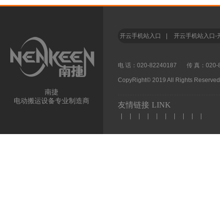
开云手机站入口
|
开云手机站入口-开云
电 话：020-82240187
传 真：020-8
CopyRight© 2019 All Rights Re
南捷
电动搬运设备专业制造商
友情链接
LINK
|
|
|
|
|
|
|
|
|
|