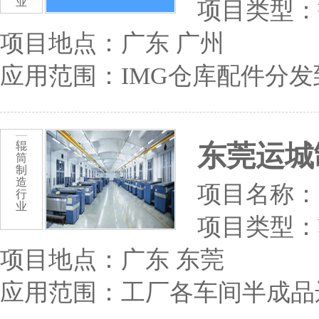
业
项目类型：
项目地点：广东 广州
应用范围：IMG仓库配件分发
辊
东莞运城
筒
制
造
项目名称：
行
业
项目类型：
项目地点：广东 东莞
应用范围：工厂各车间半成品