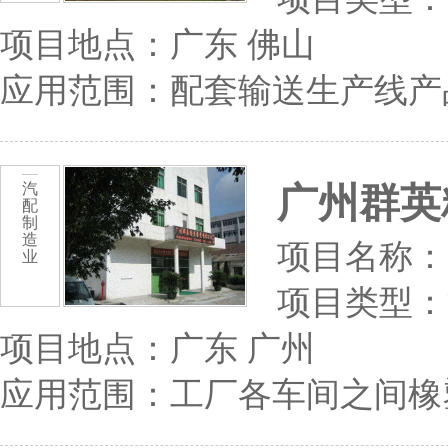
项目地点：广东 佛山
应用范围：配套输送生产线产
汽
广州群英
配
制
造
项目名称：
业
项目类型：
项目地点：广东 广州
应用范围：工厂各车间之间橡