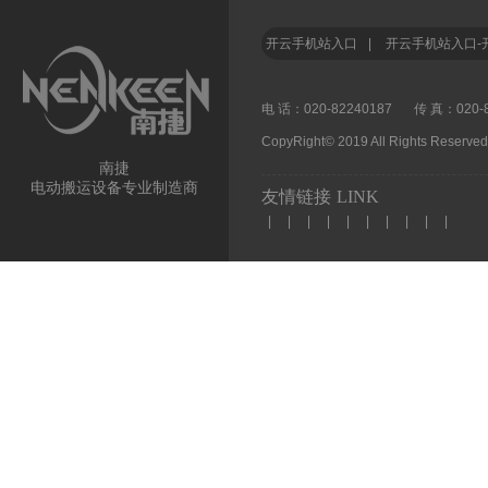
开云手机站入口
|
开云手机站入口-开云
电 话：020-82240187
传 真：020-8
CopyRight© 2019 All Rights Re
南捷
电动搬运设备专业制造商
友情链接
LINK
|
|
|
|
|
|
|
|
|
|