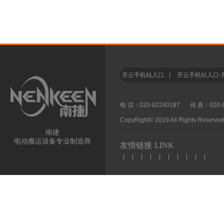
开云手机站入口
|
开云手机站入口-开云
电 话：020-82240187
传 真：020-8
CopyRight© 2019 All Rights Re
南捷
电动搬运设备专业制造商
友情链接
LINK
|
|
|
|
|
|
|
|
|
|