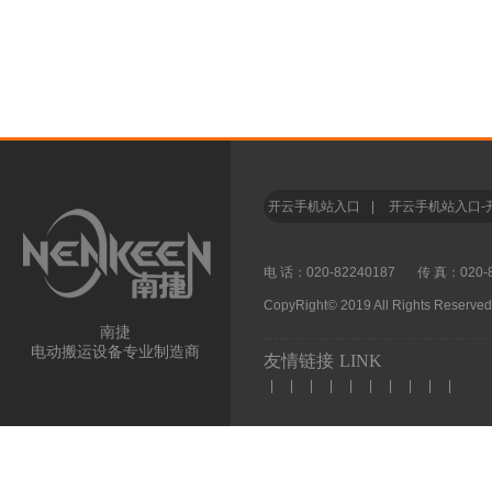
开云手机站入口
|
开云手机站入口-开云
电 话：020-82240187
传 真：020-8
CopyRight© 2019 All Rights Re
南捷
电动搬运设备专业制造商
友情链接
LINK
|
|
|
|
|
|
|
|
|
|