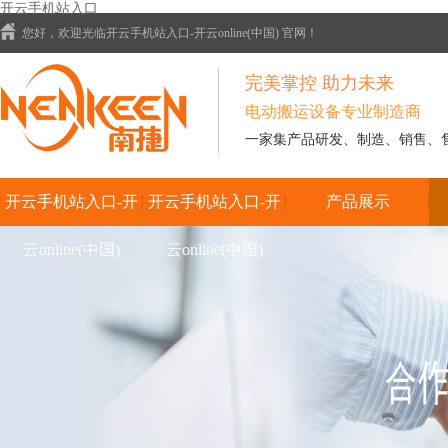
开云手机站入口
您好，欢迎光临开云手机站入口-开云online(中国) 官网！
完美掌控 助力未来
电动搬运设备专业制造商
一家集产品研发、制造、销售、
开云手机站入口-开
开云手机站入口-开
产品展示
云online(中国)
云online(中国)