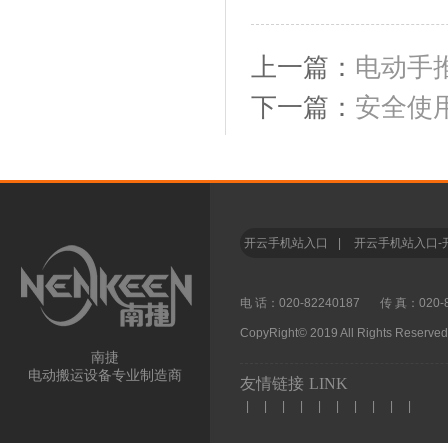
上一篇：
电动手
下一篇：
安全使
开云手机站入口
|
开云手机站入口-开云
电 话：020-82240187
传 真：020-8
CopyRight© 2019 All Rights Re
南捷
电动搬运设备专业制造商
友情链接
LINK
|
|
|
|
|
|
|
|
|
|