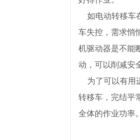
如电动转移车
车失控，需求悄
机驱动器是不能
动，可以削减安
为了可以有用
转移车，完结平
全体的作业功率